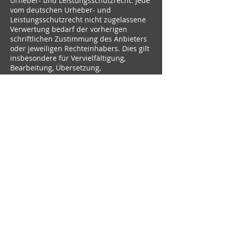
Urheber- und Leistungsschutzrecht. Jede
vom deutschen Urheber- und
Leistungsschutzrecht nicht zugelassene
Verwertung bedarf der vorherigen
schriftlichen Zustimmung des Anbieters
oder jeweiligen Rechteinhabers. Dies gilt
insbesondere für Vervielfältigung,
Bearbeitung, Übersetzung,
Einspeicherung, Verarbeitung bzw.
Wiedergabe von Inhalten in Datenbanken
oder anderen elektronischen Medien
und Systemen. Inhalte und Rechte Dritter
sind dabei als solche gekennzeichnet.
Die unerlaubte Vervielfältigung oder
Weitergabe einzelner Inhalte oder
kompletter Seiten ist nicht gestattet und
strafbar. Lediglich die Herstellung von
Kopien und Downloads für den
persönlichen, privaten und nicht
kommerziellen Gebrauch ist erlaubt.
Die Darstellung dieser Website in
fremden Frames ist nur mit schriftlicher
Erlaubnis zulässig.